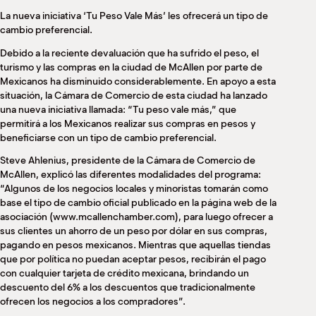
M
La nueva iniciativa ‘Tu Peso Vale Más’ les ofrecerá un tipo de
(
cambio preferencial.
(
Debido a la reciente devaluación que ha sufrido el peso, el
turismo y las compras en la ciudad de McAllen por parte de
Mexicanos ha disminuido considerablemente. En apoyo a esta
situación, la Cámara de Comercio de esta ciudad ha lanzado
una nueva iniciativa llamada: “Tu peso vale más,” que
permitirá a los Mexicanos realizar sus compras en pesos y
beneficiarse con un tipo de cambio preferencial.
Steve Ahlenius, presidente de la Cámara de Comercio de
McAllen, explicó las diferentes modalidades del programa:
“Algunos de los negocios locales y minoristas tomarán como
base el tipo de cambio oficial publicado en la página web de la
asociación (www.mcallenchamber.com), para luego ofrecer a
sus clientes un ahorro de un peso por dólar en sus compras,
pagando en pesos mexicanos. Mientras que aquellas tiendas
que por política no puedan aceptar pesos, recibirán el pago
con cualquier tarjeta de crédito mexicana, brindando un
descuento del 6% a los descuentos que tradicionalmente
ofrecen los negocios a los compradores”.